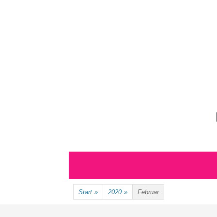
Zum
Inhalt
springen
Zum
Inhalt
springen
Start
»
2020
»
Februar