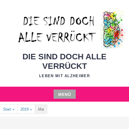
Zum
Inhalt
springen
DIE SIND DOCH ALLE
VERRÜCKT
LEBEN MIT ALZHEIMER
MENÜ
Zum
Start
»
2019
»
Mai
Inhalt
springen