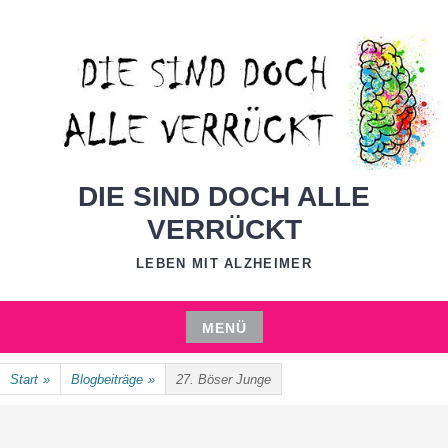
Zum
Inhalt
springen
DIE SIND DOCH ALLE
VERRÜCKT
LEBEN MIT ALZHEIMER
MENÜ
Zum
Start
»
Blogbeiträge
»
27. Böser Junge
Inhalt
springen