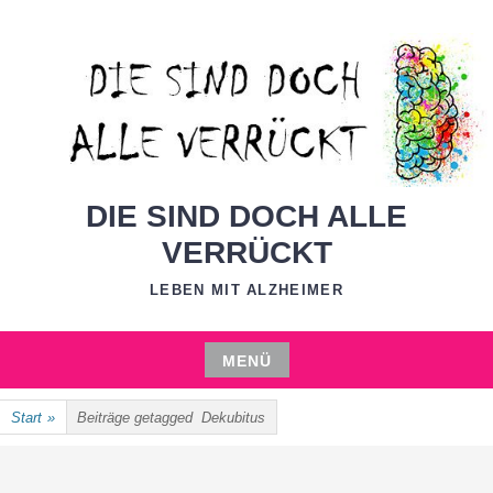
Zum
Inhalt
springen
DIE SIND DOCH ALLE
VERRÜCKT
LEBEN MIT ALZHEIMER
MENÜ
Zum
Start
»
Beiträge getagged
Dekubitus
Inhalt
springen