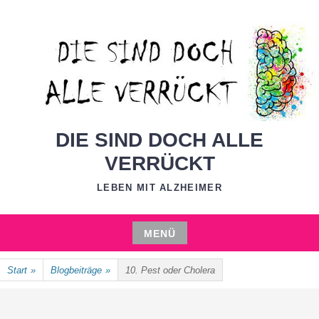
Zum
Inhalt
springen
DIE SIND DOCH ALLE
VERRÜCKT
LEBEN MIT ALZHEIMER
MENÜ
Zum
Start
»
Blogbeiträge
»
10. Pest oder Cholera
Inhalt
springen