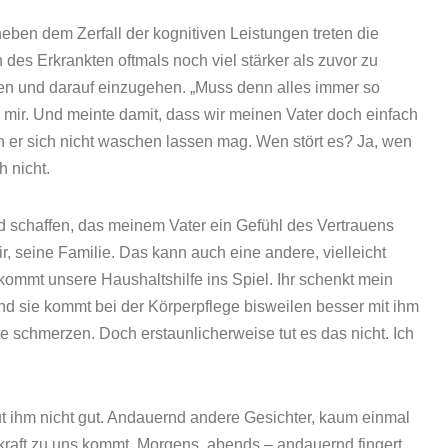
eben dem Zerfall der kognitiven Leistungen treten die
des Erkrankten oftmals noch viel stärker als zuvor zu
den und darauf einzugehen. „Muss denn alles immer so
u mir. Und meinte damit, dass wir meinen Vater doch einfach
 er sich nicht waschen lassen mag. Wen stört es? Ja, wen
h nicht.
d schaffen, das meinem Vater ein Gefühl des Vertrauens
ir, seine Familie. Das kann auch eine andere, vielleicht
kommt unsere Haushaltshilfe ins Spiel. Ihr schenkt mein
und sie kommt bei der Körperpflege bisweilen besser mit ihm
te schmerzen. Doch erstaunlicherweise tut es das nicht. Ich
ut ihm nicht gut. Andauernd andere Gesichter, kaum einmal
kraft zu uns kommt. Morgens, abends – andauernd fingert