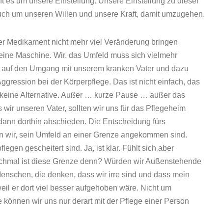
t es um unsere Einstellung. Unsere Einstellung zu dieser
uch um unseren Willen und unsere Kraft, damit umzugehen.
ier Medikament nicht mehr viel Veränderung bringen
keine Maschine. Wir, das Umfeld muss sich vielmehr
en auf den Umgang mit unserem kranken Vater und dazu
gression bei der Körperpflege. Das ist nicht einfach, das
 keine Alternative. Außer … kurze Pause … außer das
 wir unseren Vater, sollten wir uns für das Pflegeheim
dann dorthin abschieden. Die Entscheidung fürs
nn wir, sein Umfeld an einer Grenze angekommen sind.
gen gescheitert sind. Ja, ist klar. Fühlt sich aber
chmal ist diese Grenze denn? Würden wir Außenstehende
enschen, die denken, dass wir irre sind und dass mein
eil er dort viel besser aufgehoben wäre. Nicht um
 können wir uns nur derart mit der Pflege einer Person