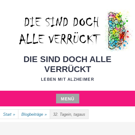
Zum
Inhalt
springen
DIE SIND DOCH ALLE
VERRÜCKT
LEBEN MIT ALZHEIMER
MENÜ
Zum
Start
»
Blogbeiträge
»
32. Tagein, tagaus
Inhalt
springen