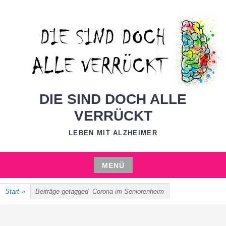
Zum
Inhalt
springen
DIE SIND DOCH ALLE
VERRÜCKT
LEBEN MIT ALZHEIMER
MENÜ
Zum
Start
»
Beiträge getagged
Corona im Seniorenheim
Inhalt
springen