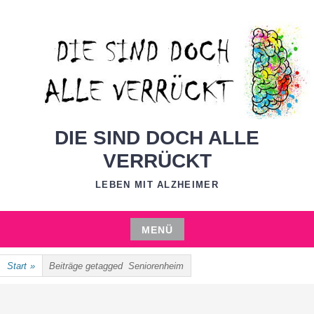
Zum
Inhalt
springen
DIE SIND DOCH ALLE
VERRÜCKT
LEBEN MIT ALZHEIMER
MENÜ
Zum
Start
»
Beiträge getagged
Seniorenheim
Inhalt
springen