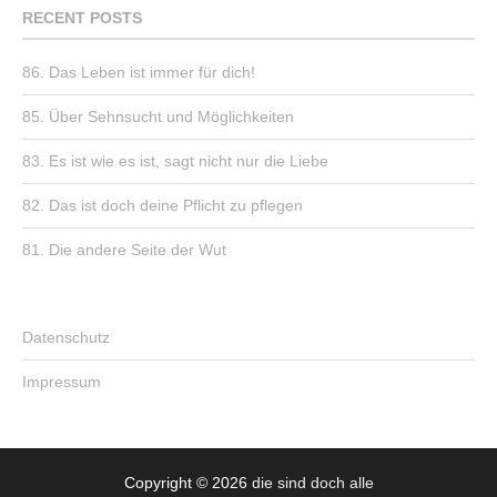
RECENT POSTS
86. Das Leben ist immer für dich!
85. Über Sehnsucht und Möglichkeiten
83. Es ist wie es ist, sagt nicht nur die Liebe
82. Das ist doch deine Pflicht zu pflegen
81. Die andere Seite der Wut
Datenschutz
Impressum
Copyright © 2026
die sind doch alle