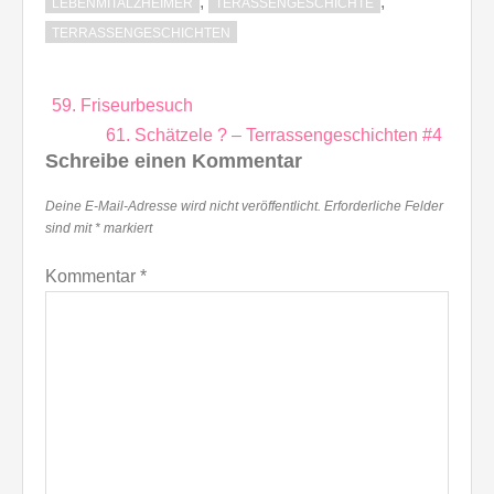
,
,
LEBENMITALZHEIMER
TERASSENGESCHICHTE
TERRASSENGESCHICHTEN
Beitragsnavigation
59. Friseurbesuch
61. Schätzele ? – Terrassengeschichten #4
Schreibe einen Kommentar
Deine E-Mail-Adresse wird nicht veröffentlicht.
Erforderliche Felder
sind mit
*
markiert
Kommentar
*