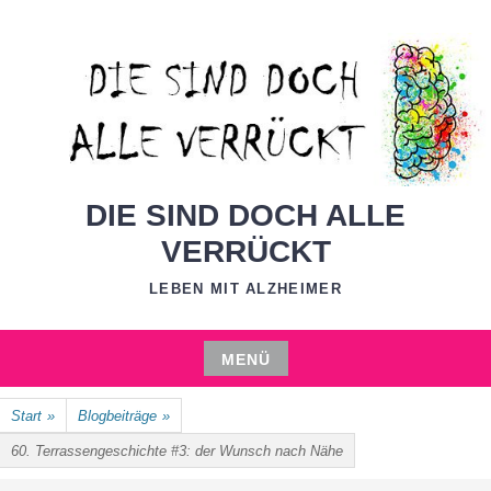
Zum
Inhalt
springen
DIE SIND DOCH ALLE
VERRÜCKT
LEBEN MIT ALZHEIMER
MENÜ
Zum
Start
»
Blogbeiträge
»
Inhalt
springen
60. Terrassengeschichte #3: der Wunsch nach Nähe