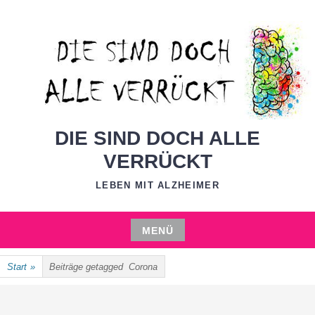
Zum
Inhalt
springen
DIE SIND DOCH ALLE
VERRÜCKT
LEBEN MIT ALZHEIMER
MENÜ
Zum
Start
»
Beiträge getagged
Corona
Inhalt
springen