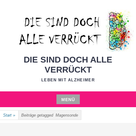
Zum
Inhalt
springen
DIE SIND DOCH ALLE
VERRÜCKT
LEBEN MIT ALZHEIMER
MENÜ
Zum
Start
»
Beiträge getagged
Magensonde
Inhalt
springen