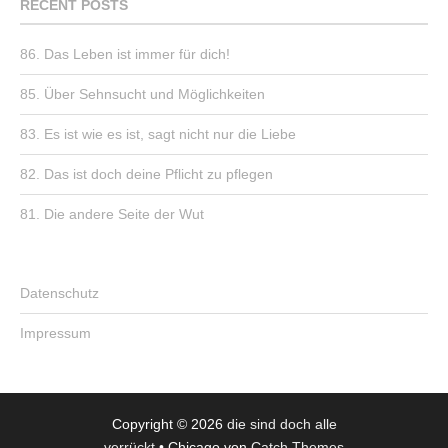
RECENT POSTS
86. Das Leben ist immer für dich!
85. Über Sehnsucht und Möglichkeiten
83. Es ist wie es ist, sagt nicht nur die Liebe
82. Das ist doch deine Pflicht zu pflegen
81. Die andere Seite der Wut
Datenschutz
Impressum
Copyright © 2026
die sind doch alle
verrückt
•
Chicago von
Catch Themes