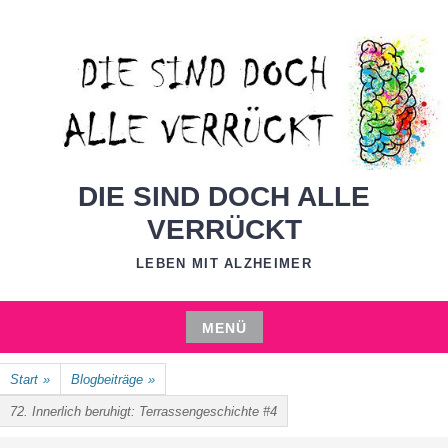
Zum
Inhalt
springen
DIE SIND DOCH ALLE
VERRÜCKT
LEBEN MIT ALZHEIMER
MENÜ
Zum
Start
»
Blogbeiträge
»
Inhalt
springen
72. Innerlich beruhigt: Terrassengeschichte #4